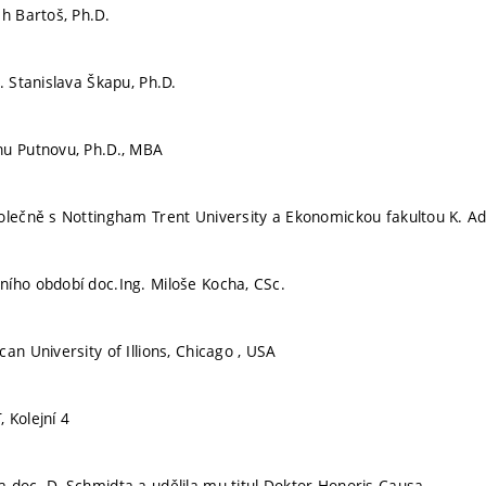
h Bartoš, Ph.D.
. Stanislava Škapu, Ph.D.
nu Putnovu, Ph.D., MBA
olečně s Nottingham Trent University a Ekonomickou fakultou K. Ad
ního období doc.Ing. Miloše Kocha, CSc.
an University of Illions, Chicago , USA
 Kolejní 4
 doc. D. Schmidta a udělila mu titul Doktor Honoris Causa