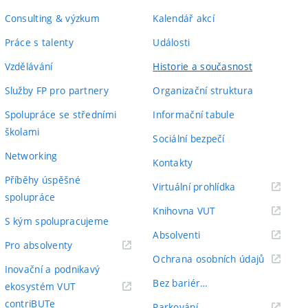
Consulting & výzkum
Kalendář akcí
Práce s talenty
Události
Vzdělávání
Historie a současnost
Služby FP pro partnery
Organizační struktura
Spolupráce se středními
Informační tabule
školami
Sociální bezpečí
Networking
Kontakty
Příběhy úspěšné
(externí
Virtuální prohlídka
spolupráce
odkaz)
(externí
Knihovna VUT
S kým spolupracujeme
odkaz)
(externí
Absolventi
(externí
Pro absolventy
odkaz)
(externí
Ochrana osobních údajů
odkaz)
Inovační a podnikavý
odkaz)
Bez bariér…
ekosystém VUT
(externí
contriBUTe
(externí
Parkování