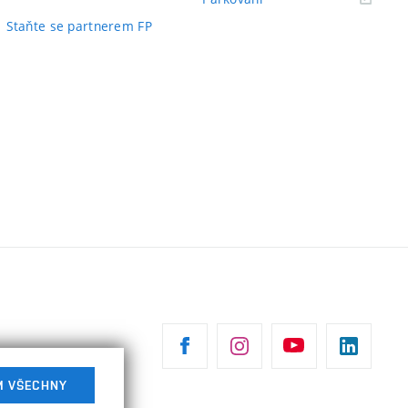
odkaz)
odkaz)
Staňte se partnerem FP
M VŠECHNY