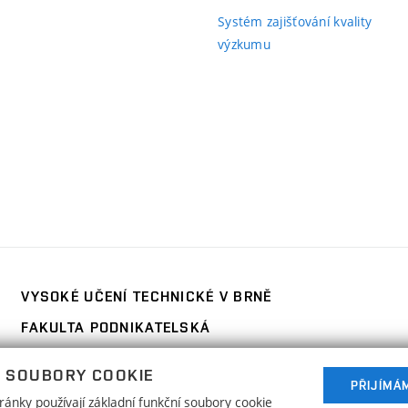
Systém zajišťování kvality
výzkumu
ní
)
VYSOKÉ UČENÍ TECHNICKÉ V BRNĚ
FAKULTA PODNIKATELSKÁ
Kolejní 2906/4
www.fp.vut.cz
 SOUBORY COOKIE
612 00 Brno
PŘIJÍMÁ
ánky používají základní funkční soubory cookie