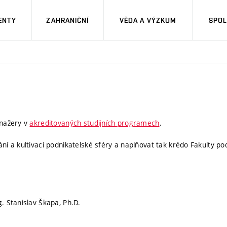
ENTY
ZAHRANIČNÍ
VĚDA A VÝZKUM
SPOL
anažery v
akreditovaných studijních programech
.
a kultivaci podnikatelské sféry a naplňovat tak krédo Fakulty podn
. Stanislav Škapa, Ph.D.