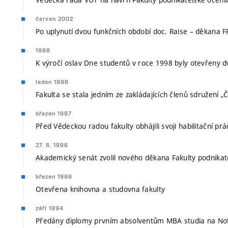
červen 2002
Po uplynutí dvou funkčních období doc. Raise – děkana F
1998
K výročí oslav Dne studentů v roce 1998 byly otevřeny d
leden 1998
Fakulta se stala jedním ze zakládajících členů sdružení
březen 1997
Před Vědeckou radou fakulty obhájili svoji habilitační prá
27. 6. 1996
Akademický senát zvolil nového děkana Fakulty podnikate
březen 1996
Otevřena knihovna a studovna fakulty
září 1994
Předány diplomy prvním absolventům MBA studia na Nott