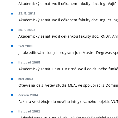
Akademický senát zvolil děkanem fakulty doc. Ing. Vojtěc
23. 5. 2012
Akademický senát zvolil děkanem fakulty doc. Ing. et Ing
29.10.2008
Akademický senát zvolil děkankou fakulty doc. RNDr. An
září 2005
Je akreditován studijní program Join Master Degrese, sp
listopad 2005
Akademický senát FP VUT v Brně zvolil do druhého funkč
září 2003
Otevřena další větev studia MBA, ve spolupráci s Dominic
červen 2004
Fakulta se stěhuje do nového integrovaného objektu VUT,
listopad 2002
Vědecká rada VUT na návrh Fakulty podnikatelské ocenila