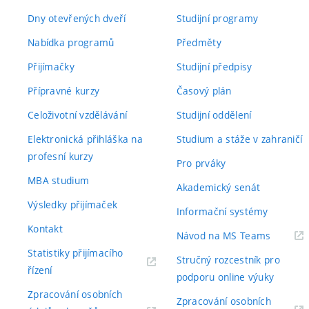
Dny otevřených dveří
Studijní programy
Nabídka programů
Předměty
Přijímačky
Studijní předpisy
Přípravné kurzy
Časový plán
Celoživotní vzdělávání
Studijní oddělení
Elektronická přihláška na
Studium a stáže v zahraničí
profesní kurzy
Pro prváky
MBA studium
Akademický senát
Výsledky přijímaček
Informační systémy
Kontakt
(externí
Návod na MS Teams
odkaz)
Statistiky přijímacího
Stručný rozcestník pro
(externí
řízení
podporu online výuky
odkaz)
Zpracování osobních
Zpracování osobních