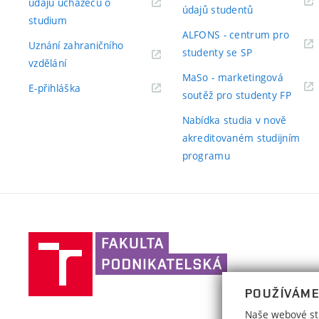
údajů uchazečů o
(externí
údajů studentů
(externí
studium
odkaz)
ALFONS - centrum pro
odkaz)
Uznání zahraničního
(externí
studenty se SP
(externí
vzdělání
odkaz)
MaSo - marketingová
odkaz)
(externí
E-přihláška
(exter
soutěž pro studenty FP
odkaz)
odkaz
Nabídka studia v nově
akreditovaném studijním
programu
Vysoké
učení
technické
POUŽÍVÁME
v
Brně,
Naše webové str