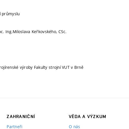
í průmyslu
c. Ing.Miloslava Keřkovského, CSc.
rojírenské výroby Fakulty strojní VUT v Brně
ZAHRANIČNÍ
VĚDA A VÝZKUM
Partneři
O nás