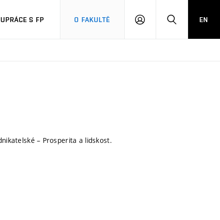
UPRÁCE S FP
O FAKULTĚ
EN
PŘIHLÁSIT
HLEDAT
SE
ikatelské – Prosperita a lidskost.