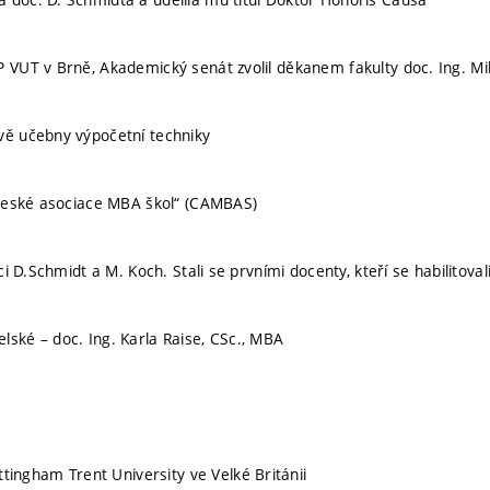
P VUT v Brně, Akademický senát zvolil děkanem fakulty doc. Ing. Mi
vě učebny výpočetní techniky
 „České asociace MBA škol“ (CAMBAS)
ci D.Schmidt a M. Koch. Stali se prvními docenty, kteří se habilitova
lské – doc. Ing. Karla Raise, CSc., MBA
ingham Trent University ve Velké Británii