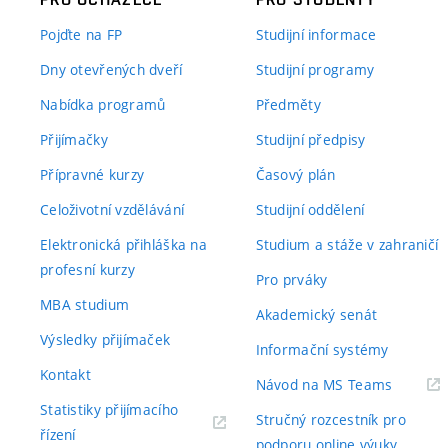
Pojďte na FP
Studijní informace
Dny otevřených dveří
Studijní programy
Nabídka programů
Předměty
Přijímačky
Studijní předpisy
Přípravné kurzy
Časový plán
Celoživotní vzdělávání
Studijní oddělení
Elektronická přihláška na
Studium a stáže v zahraničí
profesní kurzy
Pro prváky
MBA studium
Akademický senát
Výsledky přijímaček
Informační systémy
Kontakt
(externí
Návod na MS Teams
odkaz)
Statistiky přijímacího
Stručný rozcestník pro
(externí
řízení
podporu online výuky