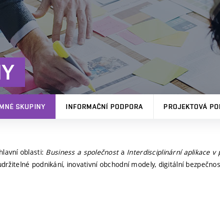
NY
MNÉ SKUPINY
INFORMAČNÍ PODPORA
PROJEKTOVÁ P
lavní oblasti:
Business a společnost
a
Interdisciplinární aplikace v
 udržitelné podnikání, inovativní obchodní modely, digitální bezpečn