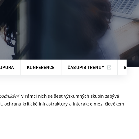
ODPORA
KONFERENCE
ČASOPIS TRENDY
STUDE
 podnikání
. V rámci nich se šest výzkumných skupin zabývá
ost, ochrana kritické infrastruktury a interakce mezi člověkem