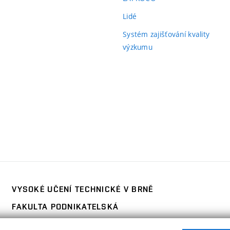
Lidé
Systém zajišťování kvality
výzkumu
ní
)
VYSOKÉ UČENÍ TECHNICKÉ V BRNĚ
FAKULTA PODNIKATELSKÁ
Kolejní 2906/4
www.fp.vut.cz