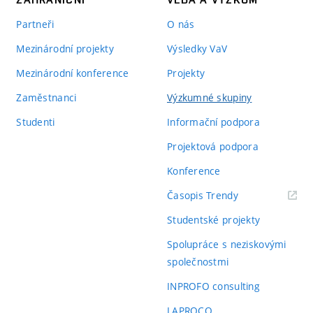
Partneři
O nás
Mezinárodní projekty
Výsledky VaV
Mezinárodní konference
Projekty
Zaměstnanci
Výzkumné skupiny
Studenti
Informační podpora
Projektová podpora
Konference
(externí
Časopis Trendy
odkaz)
Studentské projekty
Spolupráce s neziskovými
společnostmi
INPROFO consulting
LAPROCO