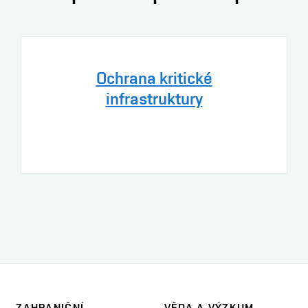
Ochrana kritické
infrastruktury
ZAHRANIČNÍ
VĚDA A VÝZKUM