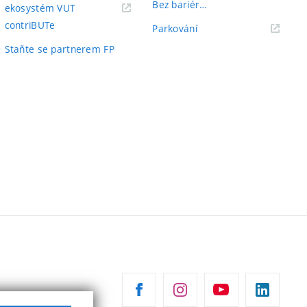
Bez bariér…
ekosystém VUT
(externí
contriBUTe
(externí
Parkování
odkaz)
odkaz)
Staňte se partnerem FP