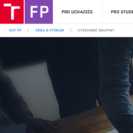
PRO UCHAZEČE
PRO STUD
VUT FP
VĚDA A VÝZKUM
VÝZKUMNÉ SKUPINY