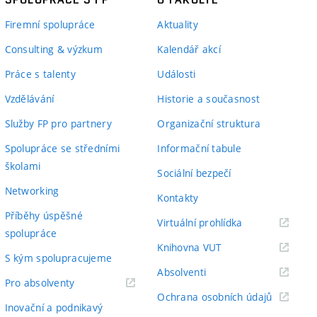
Firemní spolupráce
Aktuality
Consulting & výzkum
Kalendář akcí
Práce s talenty
Události
Vzdělávání
Historie a současnost
Služby FP pro partnery
Organizační struktura
Spolupráce se středními
Informační tabule
školami
Sociální bezpečí
Networking
Kontakty
Příběhy úspěšné
(externí
Virtuální prohlídka
spolupráce
odkaz)
(externí
Knihovna VUT
S kým spolupracujeme
odkaz)
(externí
Absolventi
(externí
Pro absolventy
odkaz)
(externí
Ochrana osobních údajů
odkaz)
Inovační a podnikavý
odkaz)