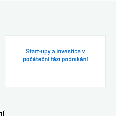
Start-upy a investice v
počáteční fázi podnikání
ní