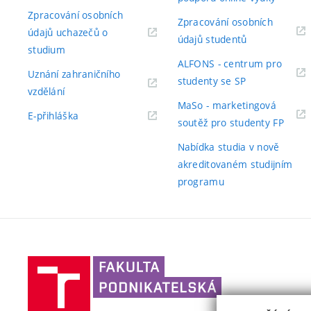
odkaz)
Zpracování osobních
Zpracování osobních
údajů uchazečů o
(externí
údajů studentů
(externí
studium
odkaz)
ALFONS - centrum pro
odkaz)
Uznání zahraničního
(externí
studenty se SP
(externí
vzdělání
odkaz)
MaSo - marketingová
odkaz)
(externí
E-přihláška
(exter
soutěž pro studenty FP
odkaz)
odkaz
Nabídka studia v nově
akreditovaném studijním
programu
Vysoké
učení
technické