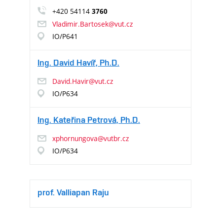
+420 54114
3760
Vladimir.Bartosek@vut.cz
IO/P641
Ing. David Havíř, Ph.D.
David.Havir@vut.cz
IO/P634
Ing. Kateřina Petrová, Ph.D.
xphornungova@vutbr.cz
IO/P634
prof. Valliapan Raju