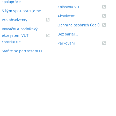
spolupráce
odkaz)
(externí
Knihovna VUT
S kým spolupracujeme
odkaz)
(externí
Absolventi
(externí
Pro absolventy
odkaz)
(externí
Ochrana osobních údajů
odkaz)
Inovační a podnikavý
odkaz)
Bez bariér…
ekosystém VUT
(externí
contriBUTe
(externí
Parkování
odkaz)
odkaz)
Staňte se partnerem FP