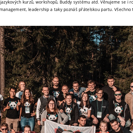
, jazykových kurzů, workshopů, Buddy systému atd. Věnujeme se i r
t management, leadership a taky poznáš přátelskou partu. Všechno 