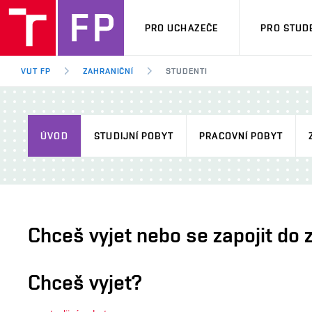
PRO UCHAZEČE
PRO STUD
VUT FP
ZAHRANIČNÍ
STUDENTI
ÚVOD
STUDIJNÍ POBYT
PRACOVNÍ POBYT
Chceš vyjet nebo se zapojit do z
Chceš vyjet?