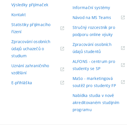
Výsledky přijímaček
Informační systémy
Kontakt
(externí
Návod na MS Teams
odkaz)
Statistiky přijímacího
Stručný rozcestník pro
(externí
řízení
podporu online výuky
odkaz)
Zpracování osobních
Zpracování osobních
údajů uchazečů o
(externí
údajů studentů
(externí
studium
odkaz)
ALFONS - centrum pro
odkaz)
Uznání zahraničního
(externí
studenty se SP
(externí
vzdělání
odkaz)
MaSo - marketingová
odkaz)
(externí
E-přihláška
(exter
soutěž pro studenty FP
odkaz)
odkaz
Nabídka studia v nově
akreditovaném studijním
programu