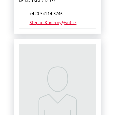
M: +420 604 797 972
+420 54114 3746
Stepan.Konecny@vut.cz