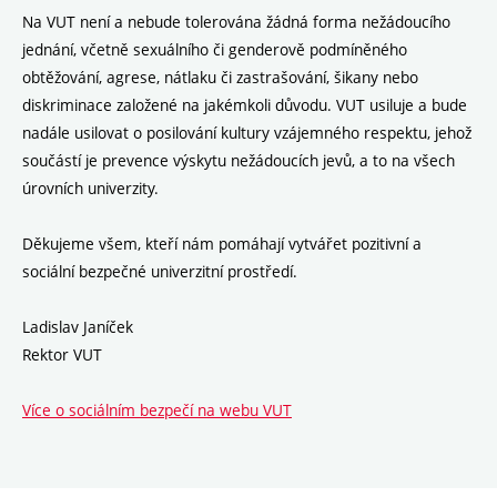
Na VUT není a nebude tolerována žádná forma nežádoucího
jednání, včetně sexuálního či genderově podmíněného
obtěžování, agrese, nátlaku či zastrašování, šikany nebo
diskriminace založené na jakémkoli důvodu. VUT usiluje a bude
nadále usilovat o posilování kultury vzájemného respektu, jehož
součástí je prevence výskytu nežádoucích jevů, a to na všech
úrovních univerzity.
Děkujeme všem, kteří nám pomáhají vytvářet pozitivní a
sociální bezpečné univerzitní prostředí.
Ladislav Janíček
Rektor VUT
Více o sociálním bezpečí na webu VUT