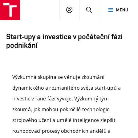
VUT
PŘIHLÁSIT
HLEDAT
MENU
Brno
SE
Start-upy a investice v počáteční fázi
podnikání
Výzkumná skupina se věnuje zkoumání
dynamického a rozmanitého světa start-upů a
investic v rané fázi vývoje. Výzkumný tým
zkoumá, jak mohou pokročilé technologie
strojového učení a umělé inteligence zlepšit
rozhodovací procesy obchodních andělů a