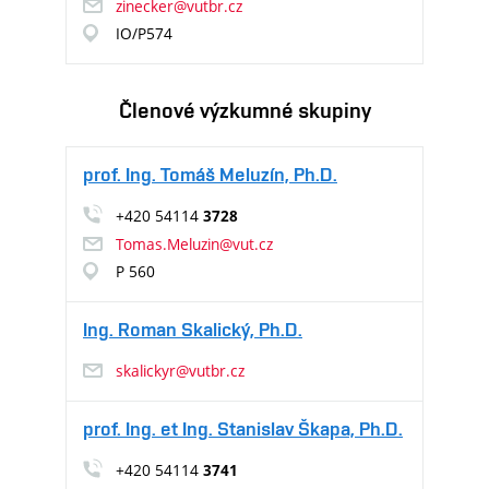
zinecker@vutbr.cz
IO/P574
Členové výzkumné skupiny
prof. Ing. Tomáš Meluzín, Ph.D.
+420 54114
3728
Tomas.Meluzin@vut.cz
P 560
Ing. Roman Skalický, Ph.D.
skalickyr@vutbr.cz
prof. Ing. et Ing. Stanislav Škapa, Ph.D.
+420 54114
3741