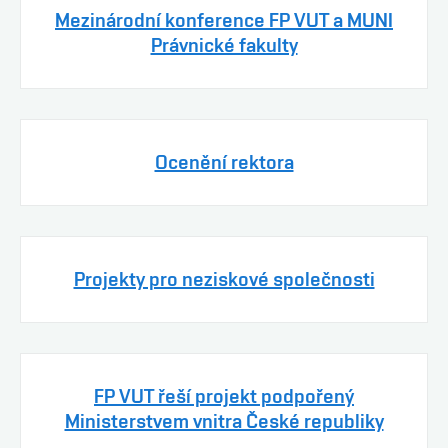
Mezinárodní konference FP VUT a MUNI
Právnické fakulty
Ocenění rektora
Projekty pro neziskové společnosti
FP VUT řeší projekt podpořený
Ministerstvem vnitra České republiky