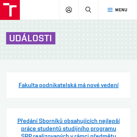
VUT
PŘIHLÁSIT
HLEDAT
MENU
Brno
SE
UDÁLOSTI
Fakulta podnikatelská má nové vedení
Předání Sborníků obsahujících nejlepší
práce studentů studijního programu
SRP realizovaných v rámci předmětu