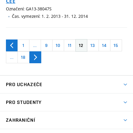
CEE
Označení: GA13-38047S
Čas. vymezení: 1. 2. 2013 - 31. 12. 2014
1
…
9
10
11
12
13
14
15
…
18
PRO UCHAZEČE
Pojďte na FP
PRO STUDENTY
Dny otevřených dveří
Studijní informace
Nabídka programů
ZAHRANIČNÍ
Studijní programy
Přijímačky
Partneři