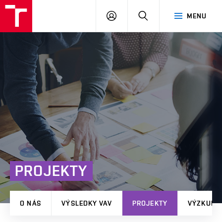
VUT
PŘIHLÁSIT
HLEDAT
MENU
Brno
SE
PROJEKTY
O NÁS
VÝSLEDKY VAV
PROJEKTY
VÝZKUMN