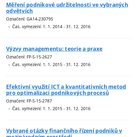
Měření podnikové udržitelnosti ve vybraných
odvětvích
Označení: GA14-23079S
Čas. vymezení: 1. 1. 2014 - 31. 12. 2016
Výzvy managementu: teorie a praxe
Označení: FP-S-15-2627
Čas. vymezení: 1. 1. 2015 - 31. 12. 2016
Efektivní využití ICT a kvantitativních metod
pro optimalizaci podnikových procesů
Označení: FP-S-15-2787
Čas. vymezení: 1. 1. 2015 - 31. 12. 2016
Vybrané otázky finančního řízení podniků v
mezinárodním prostředí