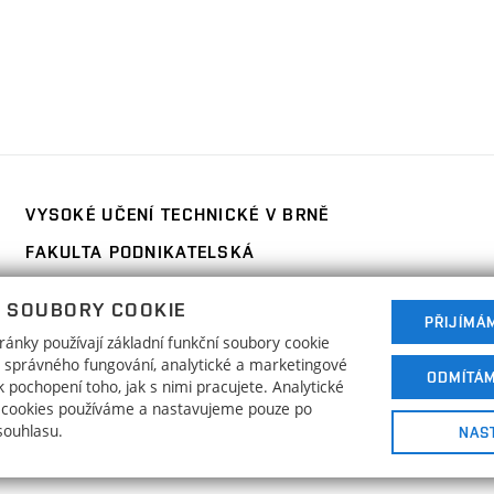
ní
)
VYSOKÉ UČENÍ TECHNICKÉ V BRNĚ
FAKULTA PODNIKATELSKÁ
Kolejní 2906/4
www.fp.vut.cz
 SOUBORY COOKIE
612 00 Brno
PŘIJÍMÁ
ánky používají základní funkční soubory cookie
ho správného fungování, analytické a marketingové
ODMÍTÁ
 pochopení toho, jak s nimi pracujete. Analytické
 cookies používáme a nastavujeme pouze po
souhlasu.
NAS