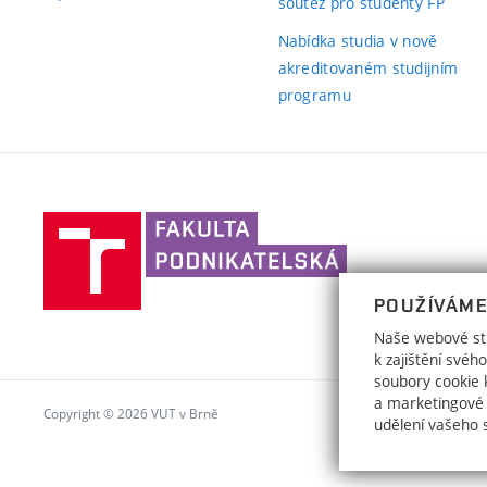
(exter
soutěž pro studenty FP
odkaz)
odkaz
Nabídka studia v nově
akreditovaném studijním
programu
Vysoké
učení
technické
POUŽÍVÁME
v
Brně,
Naše webové str
k zajištění své
Fakulta
soubory cookie k
podnikatelská
a marketingové
Copyright © 2026 VUT v Brně
udělení vašeho 