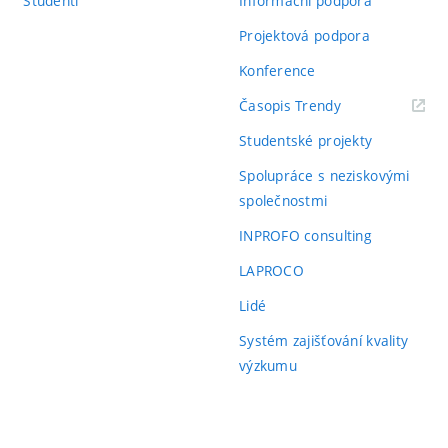
Studenti
Informační podpora
Projektová podpora
Konference
(externí
Časopis Trendy
odkaz)
Studentské projekty
Spolupráce s neziskovými
společnostmi
INPROFO consulting
LAPROCO
Lidé
Systém zajišťování kvality
výzkumu