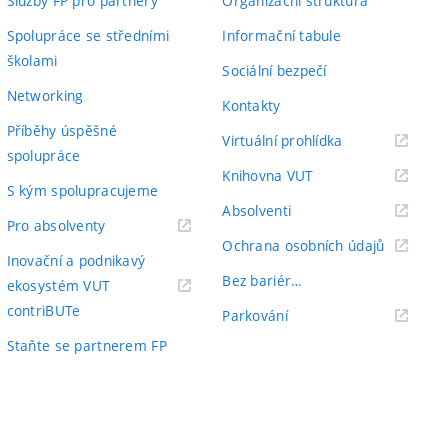
Služby FP pro partnery
Organizační struktura
Spolupráce se středními
Informační tabule
školami
Sociální bezpečí
Networking
Kontakty
Příběhy úspěšné
(externí
Virtuální prohlídka
spolupráce
odkaz)
(externí
Knihovna VUT
S kým spolupracujeme
odkaz)
(externí
Absolventi
(externí
Pro absolventy
odkaz)
(externí
Ochrana osobních údajů
odkaz)
Inovační a podnikavý
odkaz)
Bez bariér…
ekosystém VUT
(externí
contriBUTe
(externí
Parkování
odkaz)
odkaz)
Staňte se partnerem FP