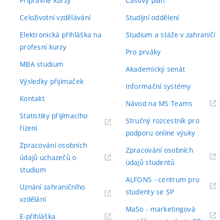
Přípravné kurzy
Časový plán
Celoživotní vzdělávání
Studijní oddělení
Elektronická přihláška na
Studium a stáže v zahraničí
profesní kurzy
Pro prváky
MBA studium
Akademický senát
Výsledky přijímaček
Informační systémy
Kontakt
(externí
Návod na MS Teams
odkaz)
Statistiky přijímacího
Stručný rozcestník pro
(externí
řízení
podporu online výuky
odkaz)
Zpracování osobních
Zpracování osobních
údajů uchazečů o
(externí
údajů studentů
(externí
studium
odkaz)
ALFONS - centrum pro
odkaz)
Uznání zahraničního
(externí
studenty se SP
(externí
vzdělání
odkaz)
MaSo - marketingová
odkaz)
(externí
E-přihláška