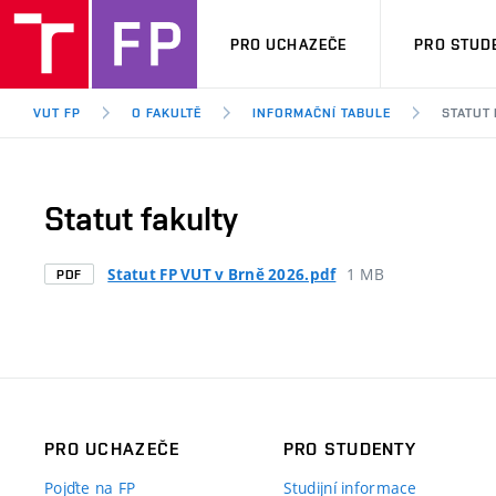
PRO UCHAZEČE
PRO STUD
VUT FP
O FAKULTĚ
INFORMAČNÍ TABULE
STATUT
Statut fakulty
1 MB
Statut FP VUT v Brně 2026.pdf
PDF
PRO UCHAZEČE
PRO STUDENTY
Pojďte na FP
Studijní informace