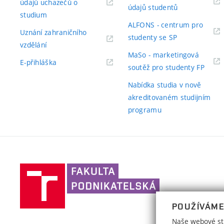
údajů uchazečů o
(externí
údajů studentů
(externí
studium
odkaz)
ALFONS - centrum pro
odkaz)
Uznání zahraničního
(externí
studenty se SP
(externí
vzdělání
odkaz)
MaSo - marketingová
odkaz)
(externí
E-přihláška
(exter
soutěž pro studenty FP
odkaz)
odkaz
Nabídka studia v nově
akreditovaném studijním
programu
Vysoké
učení
technické
POUŽÍVÁME
v
Brně,
Naše webové str