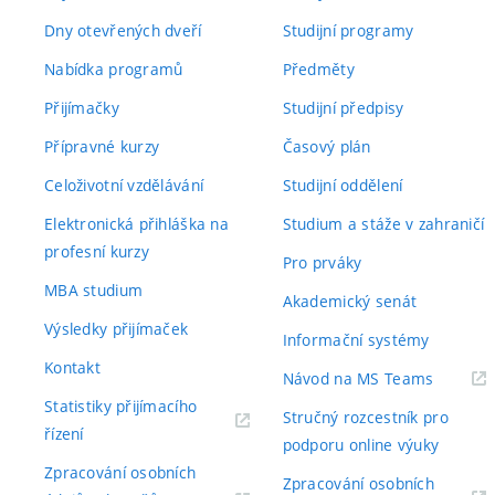
Dny otevřených dveří
Studijní programy
Nabídka programů
Předměty
Přijímačky
Studijní předpisy
Přípravné kurzy
Časový plán
Celoživotní vzdělávání
Studijní oddělení
Elektronická přihláška na
Studium a stáže v zahraničí
profesní kurzy
Pro prváky
MBA studium
Akademický senát
Výsledky přijímaček
Informační systémy
Kontakt
(externí
Návod na MS Teams
odkaz)
Statistiky přijímacího
Stručný rozcestník pro
(externí
řízení
podporu online výuky
odkaz)
Zpracování osobních
Zpracování osobních