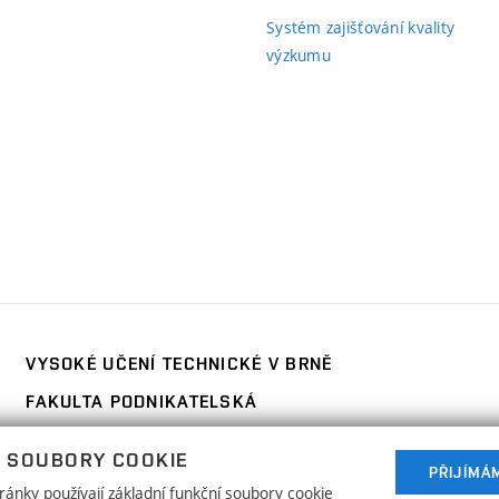
Systém zajišťování kvality
výzkumu
ní
)
VYSOKÉ UČENÍ TECHNICKÉ V BRNĚ
FAKULTA PODNIKATELSKÁ
Kolejní 2906/4
www.fp.vut.cz
 SOUBORY COOKIE
612 00 Brno
PŘIJÍMÁ
ánky používají základní funkční soubory cookie