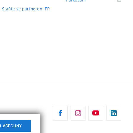
odkaz)
odkaz)
Staňte se partnerem FP
M VŠECHNY