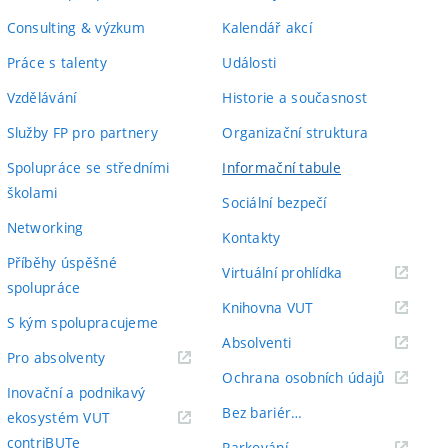
Consulting & výzkum
Kalendář akcí
Práce s talenty
Události
Vzdělávání
Historie a současnost
Služby FP pro partnery
Organizační struktura
Spolupráce se středními
Informační tabule
školami
Sociální bezpečí
Networking
Kontakty
Příběhy úspěšné
(externí
Virtuální prohlídka
spolupráce
odkaz)
(externí
Knihovna VUT
S kým spolupracujeme
odkaz)
(externí
Absolventi
(externí
Pro absolventy
odkaz)
(externí
Ochrana osobních údajů
odkaz)
Inovační a podnikavý
odkaz)
Bez bariér…
ekosystém VUT
(externí
contriBUTe
(externí
Parkování