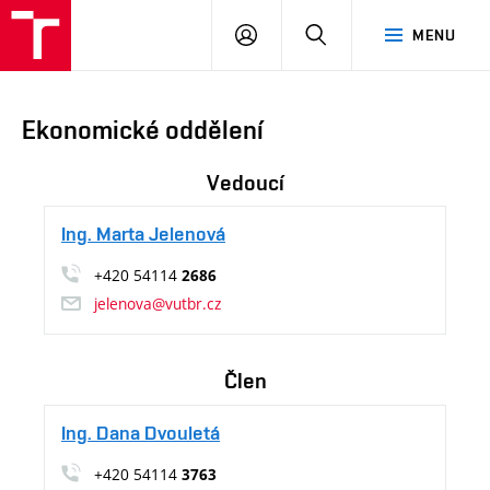
VUT
PŘIHLÁSIT
HLEDAT
MENU
Brno
SE
Ekonomické oddělení
Vedoucí
Ing. Marta Jelenová
+420 54114
2686
jelenova@vutbr.cz
Člen
Ing. Dana Dvouletá
+420 54114
3763