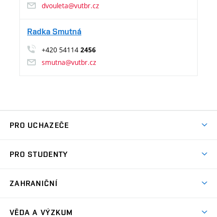
dvouleta@vutbr.cz
Radka Smutná
+420 54114
2456
smutna@vutbr.cz
PRO UCHAZEČE
Pojďte na FP
PRO STUDENTY
Dny otevřených dveří
Studijní informace
Nabídka programů
ZAHRANIČNÍ
Studijní programy
Přijímačky
Partneři
Předměty
VĚDA A VÝZKUM
Přípravné kurzy