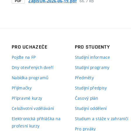
66.7 kB
ZapisOR-2026-06-19.pdf
PDF
PRO UCHAZEČE
PRO STUDENTY
Pojďte na FP
Studijní informace
Dny otevřených dveří
Studijní programy
Nabídka programů
Předměty
Přijímačky
Studijní předpisy
Přípravné kurzy
Časový plán
Celoživotní vzdělávání
Studijní oddělení
Elektronická přihláška na
Studium a stáže v zahraničí
profesní kurzy
Pro prváky