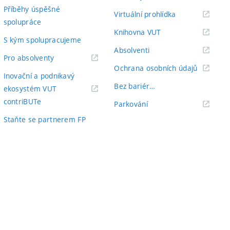
Příběhy úspěšné
(externí
Virtuální prohlídka
spolupráce
odkaz)
(externí
Knihovna VUT
S kým spolupracujeme
odkaz)
(externí
Absolventi
(externí
Pro absolventy
odkaz)
(externí
Ochrana osobních údajů
odkaz)
Inovační a podnikavý
odkaz)
Bez bariér…
ekosystém VUT
(externí
contriBUTe
(externí
Parkování
odkaz)
odkaz)
Staňte se partnerem FP