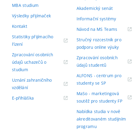
MBA studium
Akademický senát
Výsledky přijímaček
Informační systémy
Kontakt
(externí
Návod na MS Teams
odkaz)
Statistiky přijímacího
Stručný rozcestník pro
(externí
řízení
podporu online výuky
odkaz)
Zpracování osobních
Zpracování osobních
údajů uchazečů o
(externí
údajů studentů
(externí
studium
odkaz)
ALFONS - centrum pro
odkaz)
Uznání zahraničního
(externí
studenty se SP
(externí
vzdělání
odkaz)
MaSo - marketingová
odkaz)
(externí
E-přihláška
(exter
soutěž pro studenty FP
odkaz)
odkaz
Nabídka studia v nově
akreditovaném studijním
programu