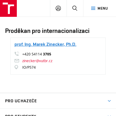
VUT
PŘIHLÁSIT
HLEDAT
MENU
Brno
SE
Proděkan pro internacionalizaci
prof. Ing. Marek Zinecker, Ph.D.
+420 54114
3705
zinecker@vutbr.cz
IO/P574
PRO UCHAZEČE
Pojďte na FP