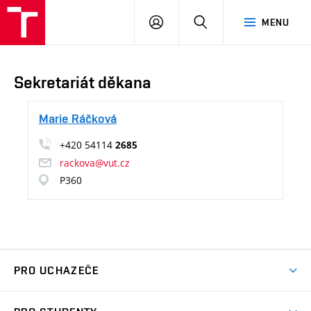
VUT
PŘIHLÁSIT
HLEDAT
MENU
Brno
SE
Sekretariát děkana
Marie Ráčková
+420 54114
2685
rackova@vut.cz
P360
PRO UCHAZEČE
Pojďte na FP