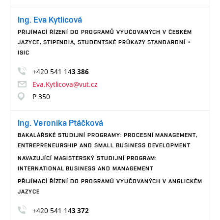
Ing. Eva Kytlicová
PŘIJÍMACÍ ŘÍZENÍ DO PROGRAMŮ VYUČOVANÝCH V ČESKÉM
JAZYCE, STIPENDIA, STUDENTSKÉ PRŮKAZY STANDARDNÍ +
ISIC
+420 541 14
3 386
Eva.Kytlicova@vut.cz
P 350
Ing. Veronika Ptáčková
BAKALÁŘSKÉ STUDIJNÍ PROGRAMY: PROCESNÍ MANAGEMENT,
ENTREPRENEURSHIP AND SMALL BUSINESS DEVELOPMENT
NAVAZUJÍCÍ MAGISTERSKÝ STUDIJNÍ PROGRAM:
INTERNATIONAL BUSINESS AND MANAGEMENT
PŘIJÍMACÍ ŘÍZENÍ DO PROGRAMŮ VYUČOVANÝCH V ANGLICKÉM
JAZYCE
+420 541 14
3 372