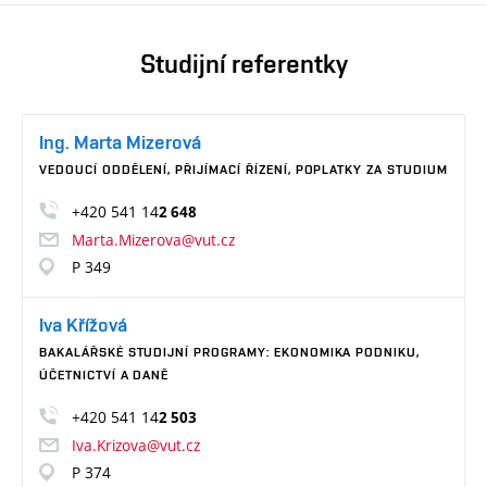
Studijní referentky
Ing. Marta Mizerová
VEDOUCÍ ODDĚLENÍ, PŘIJÍMACÍ ŘÍZENÍ, POPLATKY ZA STUDIUM
+420 541 14
2 648
Marta.Mizerova@vut.cz
P 349
Iva Křížová
BAKALÁŘSKÉ STUDIJNÍ PROGRAMY: EKONOMIKA PODNIKU,
ÚČETNICTVÍ A DANĚ
+420 541 14
2 503
Iva.Krizova@vut.cz
P 374