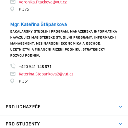
Veronika.Ptackova@vut.cz
P 375
Mgr. Kateřina Štěpánková
BAKALÁŘSKÝ STUDIJNÍ PROGRAM: MANAŽERSKÁ INFORMATIKA
NAVAZUJÍCÍ MAGISTERSKÉ STUDIJNÍ PROGRAMY: INFORMAČNÍ
MANAGEMENT, MEZINÁRODNÍ EKONOMIKA A OBCHOD,
ÚČETNICTVÍ A FINANČNÍ ŘÍZENÍ PODNIKU, STRATEGICKÝ
ROZVOJ PODNIKU
+420 541 14
3 371
Katerina.Stepankova2@vut.cz
P 351
PRO UCHAZEČE
Pojďte na FP
PRO STUDENTY