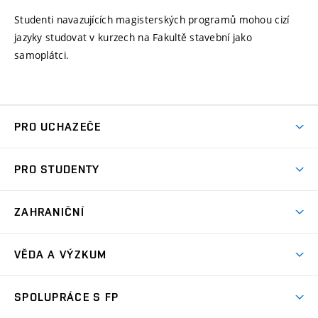
Studenti navazujících magisterských programů mohou cizí
jazyky studovat v kurzech na Fakultě stavební jako
samoplátci.
PRO UCHAZEČE
Pojďte na FP
PRO STUDENTY
Dny otevřených dveří
Studijní informace
Nabídka programů
ZAHRANIČNÍ
Studijní programy
Přijímačky
Partneři
Předměty
VĚDA A VÝZKUM
Přípravné kurzy
Mezinárodní projekty
Studijní předpisy
Celoživotní vzdělávání
O nás
Mezinárodní konference
SPOLUPRÁCE S FP
Časový plán
Elektronická přihláška na profesní kurzy
Výsledky VaV
Zaměstnanci