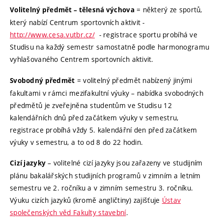
= některý ze sportů,
Volitelný předmět – tělesná výchova
který nabízí Centrum sportovních aktivit -
http://www.cesa.vutbr.cz/
- registrace sportu probíhá ve
Studisu na každý semestr samostatně podle harmonogramu
vyhlašovaného Centrem sportovních aktivit.
= volitelný předmět nabízený jinými
Svobodný předmět
fakultami v rámci mezifakultní výuky – nabídka svobodných
předmětů je zveřejněna studentům ve Studisu 12
kalendářních dnů před začátkem výuky v semestru,
registrace probíhá vždy 5. kalendářní den před začátkem
výuky v semestru, a to od 8 do 22 hodin.
– volitelné cizí jazyky jsou zařazeny ve studijním
Cizí jazyky
plánu bakalářských studijních programů v zimním a letním
semestru ve 2. ročníku a v zimním semestru 3. ročníku.
Výuku cizích jazyků (kromě angličtiny) zajišťuje
Ústav
společenských věd Fakulty stavební
.