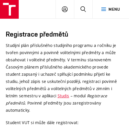
VUT
PŘIHLÁSIT
HLEDAT
MENU
Brno
SE
Registrace předmětů
Studijní plán příslušného studijního programu a ročníku je
tvořen povinnými a povinně volitelnými předměty a může
obsahovat i volitelné předměty. V termínu stanoveném
Časovým plánem příslušného akademického provede
student zapsaný i uchazeč splňující podmínku přijetí ke
studiu, jehož zápis se uskuteční později, registraci povinně
volitelných předmětů a volitelných předmětů v zimním i
letním semestru v aplikaci
Studis
– modul
Registrace
předmětů.
Povinné předměty jsou zaregistrovány
automaticky.
Student VUT si může dále registrovat: