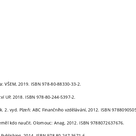
ha: VŠEM, 2019. ISBN 978-80-88330-33-2.
í UP, 2018. ISBN 978-80-244-5397-2.
k. 2. vyd. Plzeň: ABC Finančního vzdělávání, 2012. ISBN 978809050
eměl kdo naučit. Olomouc: Anag, 2012. ISBN 9788072637676.
a Publishing, 2014. ISBN 978-80-247-3671-6.