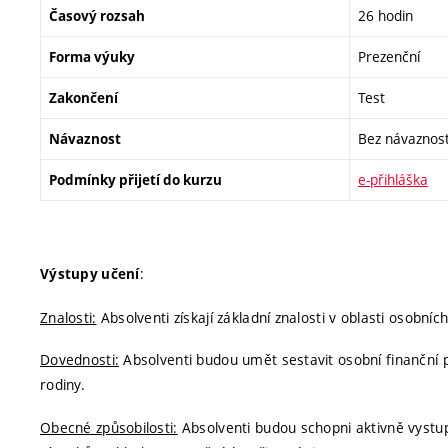
26 hodin
Časový rozsah
Prezenční
Forma výuky
Test
Zakončení
Bez návaznost
Návaznost
e-přihláška
Podmínky přijetí do kurzu
:
Výstupy učení
Znalosti:
Absolventi získají základní znalosti v oblasti osobníc
Dovednosti:
Absolventi budou umět sestavit osobní finanční 
rodiny.
Obecné způsobilosti:
Absolventi budou schopni aktivně vystup