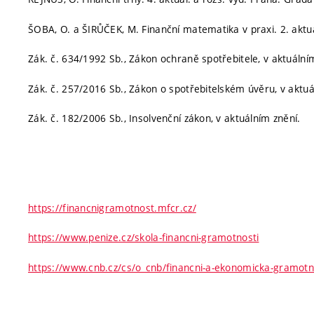
ŠOBA, O. a ŠIRŮČEK, M. Finanční matematika v praxi. 2. aktua
Zák. č. 634/1992 Sb., Zákon ochraně spotřebitele, v aktuální
Zák. č. 257/2016 Sb., Zákon o spotřebitelském úvěru, v aktuá
Zák. č. 182/2006 Sb., Insolvenční zákon, v aktuálním znění.
https://financnigramotnost.mfcr.cz/
https://www.penize.cz/skola-financni-gramotnosti
https://www.cnb.cz/cs/o_cnb/financni-a-ekonomicka-gramotn