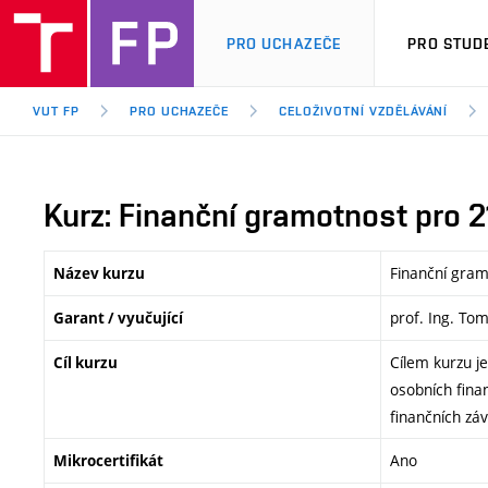
PRO UCHAZEČE
PRO STUD
VUT FP
PRO UCHAZEČE
CELOŽIVOTNÍ VZDĚLÁVÁNÍ
Kurz: Finanční gramotnost pro 21
Finanční gramo
Název kurzu
prof. Ing. To
Garant / vyučující
Cílem kurzu je
Cíl kurzu
osobních fina
finančních zá
Ano
Mikrocertifikát