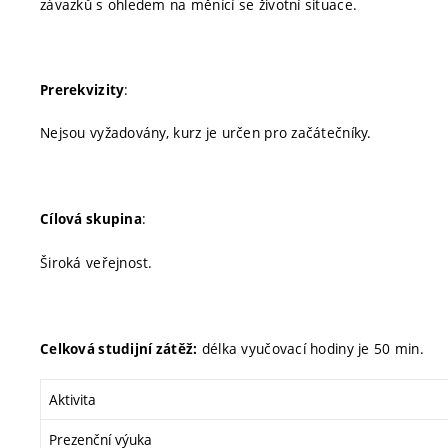
závazků s ohledem na měnící se životní situace.
:
Prerekvizity
Nejsou vyžadovány, kurz je určen pro začátečníky.
:
Cílová skupina
Široká veřejnost.
délka vyučovací hodiny je 50 min.
Celková studijní zátěž:
Aktivita
Prezenční výuka