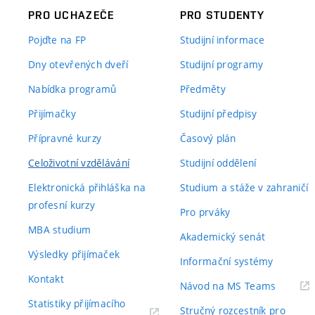
PRO UCHAZEČE
PRO STUDENTY
Pojďte na FP
Studijní informace
Dny otevřených dveří
Studijní programy
Nabídka programů
Předměty
Přijímačky
Studijní předpisy
Přípravné kurzy
Časový plán
Celoživotní vzdělávání
Studijní oddělení
Elektronická přihláška na
Studium a stáže v zahraničí
profesní kurzy
Pro prváky
MBA studium
Akademický senát
Výsledky přijímaček
Informační systémy
Kontakt
(externí
Návod na MS Teams
odkaz)
Statistiky přijímacího
Stručný rozcestník pro