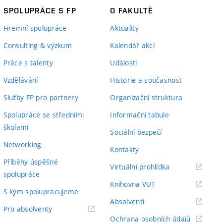
SPOLUPRÁCE S FP
O FAKULTĚ
Firemní spolupráce
Aktuality
Consulting & výzkum
Kalendář akcí
Práce s talenty
Události
Vzdělávání
Historie a současnost
Služby FP pro partnery
Organizační struktura
Spolupráce se středními
Informační tabule
školami
Sociální bezpečí
Networking
Kontakty
Příběhy úspěšné
(externí
Virtuální prohlídka
spolupráce
odkaz)
(externí
Knihovna VUT
S kým spolupracujeme
odkaz)
(externí
Absolventi
(externí
Pro absolventy
odkaz)
(externí
Ochrana osobních údajů
odkaz)