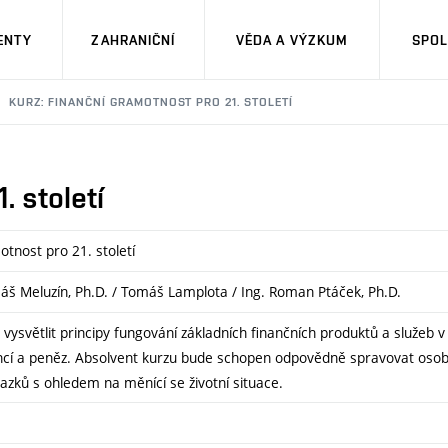
ENTY
ZAHRANIČNÍ
VĚDA A VÝZKUM
SPOL
KURZ: FINANČNÍ GRAMOTNOST PRO 21. STOLETÍ
. století
tnost pro 21. století
máš Meluzín, Ph.D. / Tomáš Lamplota / Ing. Roman Ptáček, Ph.D.
 vysvětlit principy fungování základních finančních produktů a služeb v
ncí a peněz. Absolvent kurzu bude schopen odpovědně spravovat osobní
vazků s ohledem na měnící se životní situace.