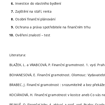
Investice do vlastního bydlení
Zajištění na stáří, renta
Osobní finanční plánování
Ochrana a práva spotřebitele na finančním trhu
Ověření znalostí – test
Literatura:
BLAŽEK, L. a VRABCOVÁ, P. Finanční gramotnost. 1. vyd. Pra
BOHANESOVÁ, E. Finanční gramotnost. Olomouc: Vydavatelstv
BRABEC, J. Finanční gramotnost : srozumitelně a bez překáže
KOCIÁNOVÁ, H. Finanční gramotnost v kostce aneb Co vás n
REJNUŠ, O. Finanční trhy. 4. aktual. a rozš. vyd. Praha: Grad