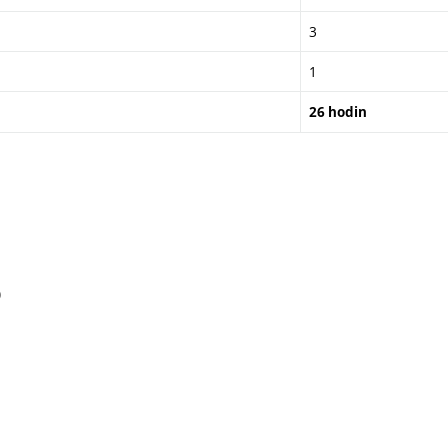
3
1
26 hodin
)