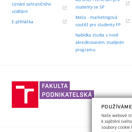
odkaz)
Uznání zahraničního
(externí
studenty se SP
(externí
vzdělání
odkaz)
MaSo - marketingová
odkaz)
(externí
E-přihláška
(exter
soutěž pro studenty FP
odkaz)
odkaz
Nabídka studia v nově
akreditovaném studijním
programu
Vysoké
učení
technické
POUŽÍVÁME
v
Brně,
Naše webové str
k zajištění své
Fakulta
soubory cookie k
podnikatelská