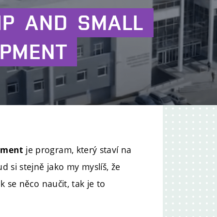
programu
IP
AND
SMALL
OPMENT
je program, který staví na
pment
d si stejně jako my myslíš, že
 se něco naučit, tak je to