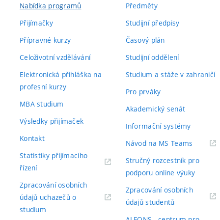
Nabídka programů
Předměty
Přijímačky
Studijní předpisy
Přípravné kurzy
Časový plán
Celoživotní vzdělávání
Studijní oddělení
Elektronická přihláška na
Studium a stáže v zahraničí
profesní kurzy
Pro prváky
MBA studium
Akademický senát
Výsledky přijímaček
Informační systémy
Kontakt
(externí
Návod na MS Teams
odkaz)
Statistiky přijímacího
Stručný rozcestník pro
(externí
řízení
podporu online výuky
odkaz)
Zpracování osobních
Zpracování osobních
údajů uchazečů o
(externí
údajů studentů
(externí
studium
odkaz)
ALFONS - centrum pro