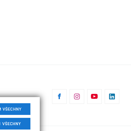
M VŠECHNY
M VŠECHNY