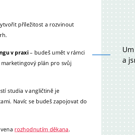
ytvořit příležitost a rozvinout
rh.
Umí
– budeš umět v rámci
ngu v praxi
a j
at marketingový plán pro svůj
tí studia v angličtině je
itami. Navíc se budeš zapojovat do
novena
rozhodnutím děkana
.