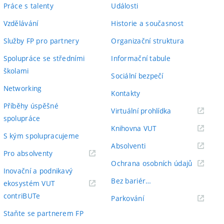
Práce s talenty
Události
Vzdělávání
Historie a současnost
Služby FP pro partnery
Organizační struktura
Spolupráce se středními
Informační tabule
školami
Sociální bezpečí
Networking
Kontakty
Příběhy úspěšné
(externí
Virtuální prohlídka
spolupráce
odkaz)
(externí
Knihovna VUT
S kým spolupracujeme
odkaz)
(externí
Absolventi
(externí
Pro absolventy
odkaz)
(externí
Ochrana osobních údajů
odkaz)
Inovační a podnikavý
odkaz)
Bez bariér…
ekosystém VUT
(externí
contriBUTe
(externí
Parkování
odkaz)
odkaz)
Staňte se partnerem FP