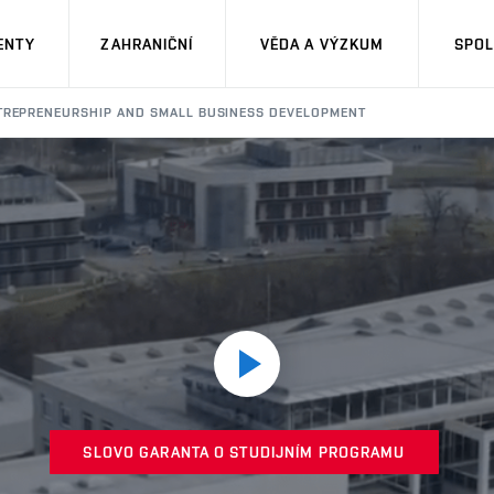
ENTY
ZAHRANIČNÍ
VĚDA A VÝZKUM
SPOL
TREPRENEURSHIP AND SMALL BUSINESS DEVELOPMENT
Slovo
garanta
SLOVO GARANTA O STUDIJNÍM PROGRAMU
o
studijním