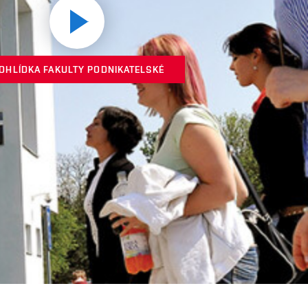
Prohlídka
OHLÍDKA FAKULTY PODNIKATELSKÉ
Fakulty
podnikatelské