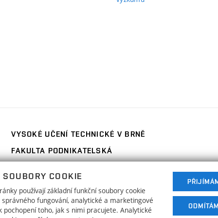
ní
)
VYSOKÉ UČENÍ TECHNICKÉ V BRNĚ
FAKULTA PODNIKATELSKÁ
Kolejní 2906/4
www.fp.vut.cz
 SOUBORY COOKIE
612 00 Brno
PŘIJÍMÁ
ánky používají základní funkční soubory cookie
ho správného fungování, analytické a marketingové
ODMÍTÁ
 pochopení toho, jak s nimi pracujete. Analytické