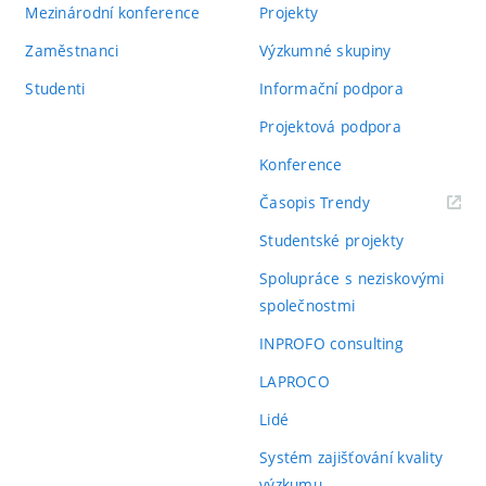
Mezinárodní konference
Projekty
Zaměstnanci
Výzkumné skupiny
Studenti
Informační podpora
Projektová podpora
Konference
(externí
Časopis Trendy
odkaz)
Studentské projekty
Spolupráce s neziskovými
společnostmi
INPROFO consulting
LAPROCO
Lidé
Systém zajišťování kvality
výzkumu