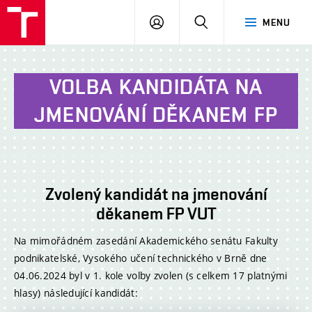
VUT
PŘIHLÁSIT
HLEDAT
MENU
Brno
SE
VOLBA KANDIDÁTA NA
JMENOVÁNÍ DĚKANEM FP
Zvolený kandidát na jmenování
děkanem FP VUT
Na mimořádném zasedání Akademického senátu Fakulty
podnikatelské, Vysokého učení technického v Brně dne
04.06.2024 byl v 1. kole volby zvolen (s celkem 17 platnými
hlasy) následující kandidát: